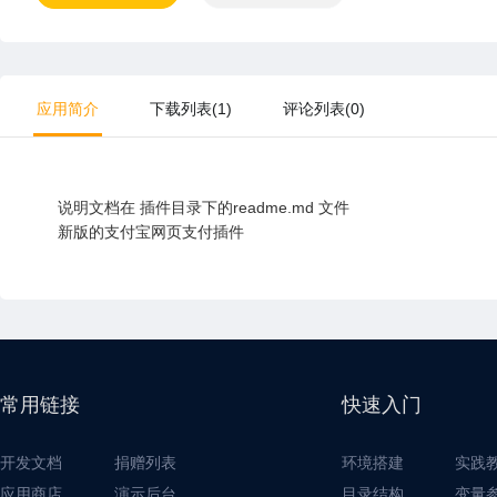
应用简介
下载列表(1)
评论列表(0)
说明文档在 插件目录下的readme.md 文件
新版的支付宝网页支付插件
常用链接
快速入门
开发文档
捐赠列表
环境搭建
实践
应用商店
演示后台
目录结构
变量