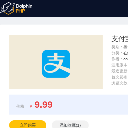
支付宝
类别：
插
分类：
在
作者：
co
适用版本
最近更新
首次发布
浏览次数
9.99
价格
¥
立即购买
添加收藏
(
1
)