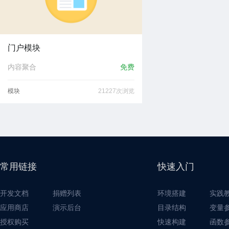
门户模块
内容聚合
免费
模块
21227次浏览
常用链接
快速入门
开发文档
捐赠列表
环境搭建
实践
应用商店
演示后台
目录结构
变量
授权购买
快速构建
函数