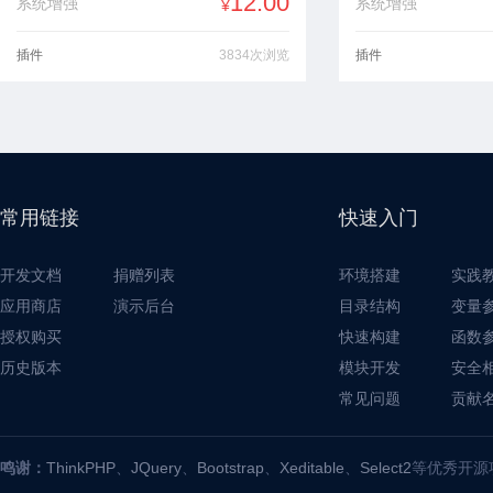
12.00
系统增强
系统增强
¥
插件
3834次浏览
插件
常用链接
快速入门
开发文档
捐赠列表
环境搭建
实践
应用商店
演示后台
目录结构
变量
授权购买
快速构建
函数
历史版本
模块开发
安全
常见问题
贡献
鸣谢：
ThinkPHP
、
JQuery
、
Bootstrap
、
Xeditable
、
Select2
等优秀开源