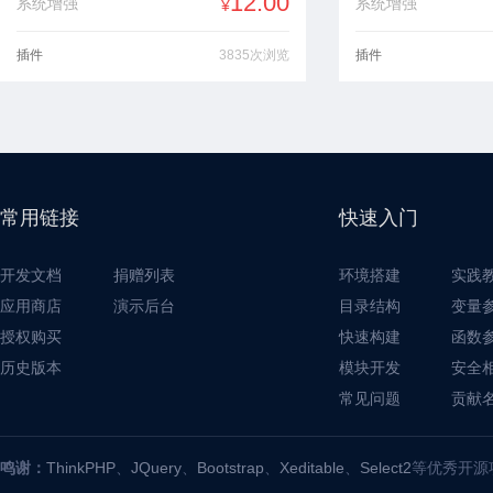
12.00
系统增强
系统增强
¥
插件
3835次浏览
插件
常用链接
快速入门
开发文档
捐赠列表
环境搭建
实践
应用商店
演示后台
目录结构
变量
授权购买
快速构建
函数
历史版本
模块开发
安全
常见问题
贡献
鸣谢：
ThinkPHP
、
JQuery
、
Bootstrap
、
Xeditable
、
Select2
等优秀开源