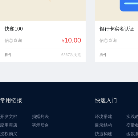
快递100
银行卡实名认证
10.00
信息查询
信息查询
¥
插件
6367次浏览
插件
常用链接
快速入门
开发文档
捐赠列表
环境搭建
实践
应用商店
演示后台
目录结构
变量
授权购买
快速构建
函数