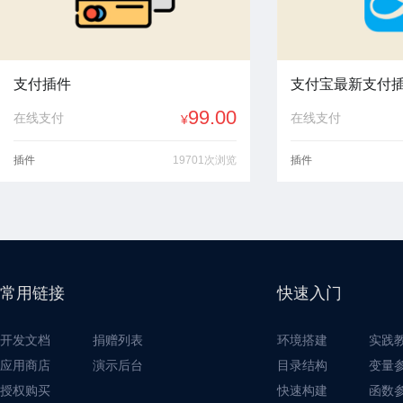
支付插件
支付宝最新支付插件2
99.00
在线支付
在线支付
¥
插件
19701次浏览
插件
常用链接
快速入门
开发文档
捐赠列表
环境搭建
实践
应用商店
演示后台
目录结构
变量
授权购买
快速构建
函数