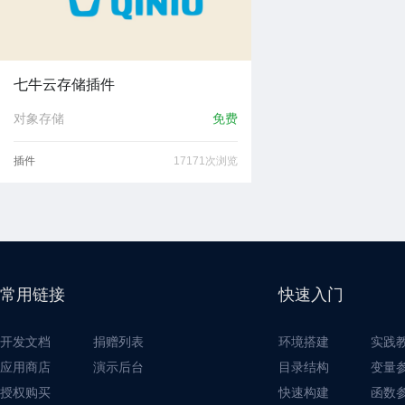
七牛云存储插件
对象存储
免费
插件
17171次浏览
常用链接
快速入门
开发文档
捐赠列表
环境搭建
实践
应用商店
演示后台
目录结构
变量
授权购买
快速构建
函数