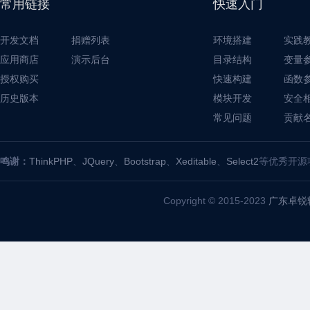
常用链接
快速入门
开发文档
捐赠列表
环境搭建
实践
应用商店
演示后台
目录结构
变量
授权购买
快速构建
函数
历史版本
模块开发
安全
常见问题
贡献
鸣谢：
ThinkPHP
、
JQuery
、
Bootstrap
、
Xeditable
、
Select2
等优秀开源
Copyright © 2015-2023
广东卓锐